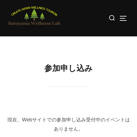
コ
ン
検
サイド
テ
索
ン
対
ツ
象:
へ
ス
キ
参加申し込み
ッ
プ
現在、Webサイトでの参加申し込み受付中のイベントは
ありません。